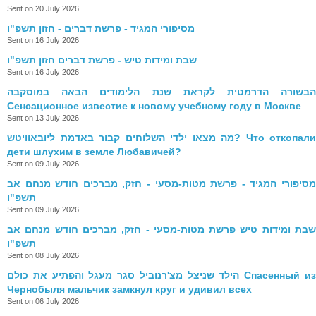
Sent on 20 July 2026
מסיפורי המגיד - פרשת דברים - חזון תשפ"ו
Sent on 16 July 2026
שבת ומידות טיש - פרשת דברים חזון תשפ"ו
Sent on 16 July 2026
הבשורה הדרמטית לקראת שנת הלימודים הבאה במוסקבה
Сенсационное известие к новому учебному году в Москве
Sent on 13 July 2026
מה מצאו ילדי השלוחים קבור באדמת ליובאוויטש? Что откопали
дети шлухим в земле Любавичей?
Sent on 09 July 2026
מסיפורי המגיד - פרשת מטות-מסעי - חזק, מברכים חודש מנחם אב
תשפ"ו
Sent on 09 July 2026
שבת ומידות טיש פרשת מטות-מסעי - חזק, מברכים חודש מנחם אב
תשפ"ו
Sent on 08 July 2026
הילד שניצל מצ'רנוביל סגר מעגל והפתיע את כולם Спасенный из
Чернобыля мальчик замкнул круг и удивил всех
Sent on 06 July 2026