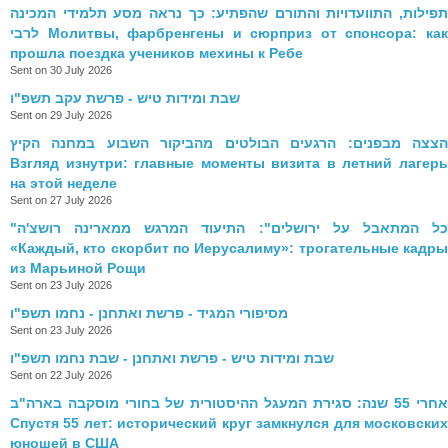
תפילות, התוועדויות והתורם שהפתיע: כך נראה מסע תלמידי המכינה
לרבי Молитвы, фарбренгены и сюрприз от спонсора: как
прошла поездка учеников мехины к Ребе
Sent on 30 July 2026
שבת ומידות טיש - פרשת עקב תשפ"ו
Sent on 29 July 2026
הצצה מבפנים: הרגעים הבולטים מהביקור השבוע במחנה הקיץ
Взгляд изнутри: главные моменты визита в летний лагерь
на этой неделе
Sent on 27 July 2026
"כל המתאבל על ירושלים": התיעוד המרגש ממארינה רושצ'ה
«Каждый, кто скорбит по Иерусалиму»: трогательные кадры
из Марьиной Рощи
Sent on 23 July 2026
מסיפורי המגיד - פרשת ואתחנן - נחמו תשפ"ו
Sent on 23 July 2026
שבת ומידות טיש - פרשת ואתחנן - שבת נחמו תשפ"ו
Sent on 22 July 2026
אחרי 55 שנה: סגירת המעגל ההיסטורית של בחורי מוסקבה בארה"ב
Спустя 55 лет: исторический круг замкнулся для московских
юношей в США